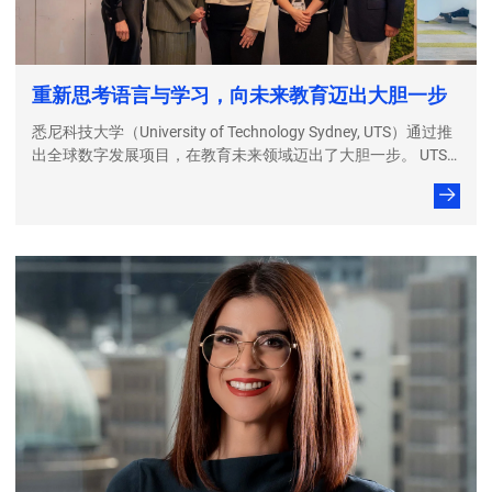
重新思考语言与学习，向未来教育迈出大胆一步
悉尼科技大学（University of Technology Sydney, UTS）通过推
出全球数字发展项目，在教育未来领域迈出了大胆一步。 UTS
通过与CinLearn职学建立合作，首期推出的在线研究生课程系
列将帮助中国职场人士无需出国、无需使用英语，即可通过中
文学习悉尼科技大学的课程。 这一举措标志着UTS在扩大全球
影…