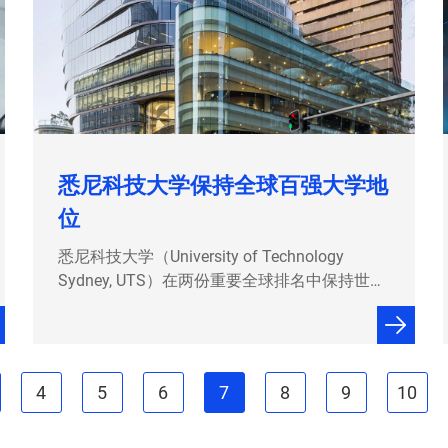
革。在这样的大环境下，提…
悉尼科技大学保持全球百强大学地
位
悉尼科技大学（University of Technology
Sydney, UTS）在两份重要全球排名中保持世界
百强大学地位。 在评估全球106个国家8,467所
院校的QS世界大学排名中，UTS位列全球第96
位、澳大利亚第9位。 这是UTS连续第三年在
QS排名中跻身全球百强。卓越的研究是这一成
4
5
6
7
8
9
10
就的核心驱动力：在关键指标"每…