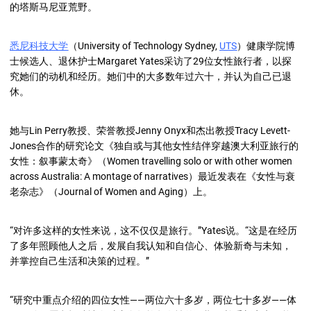
的塔斯马尼亚荒野。
悉尼科技大学
（
University of Technology Sydney,
UTS
）健康学院博
士候选人、退休护士
Margaret Yates
采访了29位女性旅行者，以探
究她们的动机和经历。她们中的大多数年过六十，并认为自己已退
休。
她与
Lin Perry教授、荣誉教授Jenny Onyx和杰出教授Tracy Levett-
Jones
合作的研究论文《独自或与其他女性结伴穿越澳大利亚旅行的
女性：叙事蒙太奇》（Women travelling solo or with other women
across Australia: A montage of narratives）最近发表在《女性与衰
老杂志》（Journal of Women and Aging）上。
“对许多这样的女性来说，这不仅仅是旅行
。
”
Yates
说。“这是在经历
了多年照顾他人之后，发展自我认知和自信心、体验新奇与未知，
并掌控自己生活和决策的过程。”
“研究中重点介绍的四位女性——两位六十多岁，两位七十多岁——体