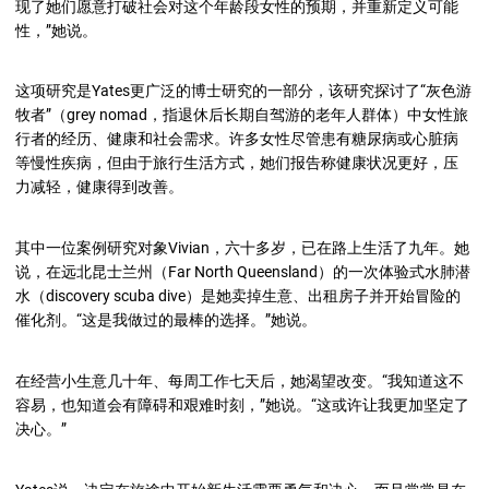
现了她们愿意打破社会对这个年龄段女性的预期，并重新定义可能
性，”她说。
这项研究是
Yates
更广泛的博士研究的一部分，该研究探讨了“灰色游
牧者”（grey nomad，指退休后长期自驾游的老年人群体）中女性旅
行者的经历、健康和社会需求。许多女性尽管患有糖尿病或心脏病
等慢性疾病，但由于旅行生活方式，她们报告称健康状况更好，压
力减轻，健康得到改善。
其中一位案例研究对象
Vivian
，六十多岁，已在路上生活了九年。她
说，在远北昆士兰州（Far North Queensland）的一次体验式水肺潜
水（discovery scuba dive）是她卖掉生意、出租房子并开始冒险的
催化剂。“这是我做过的最棒的选择
。
”她说。
在经营小生意几十年、每周工作七天后，她渴望改变。“我知道这不
容易，也知道会有障碍和艰难时刻，”她说。“这或许让我更加坚定了
决心。”