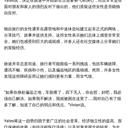
Yates
说，决定在旅途中开始新生活需要勇气和决心，而且常常是在
面对朋友和家人的强烈反对下做出的，他们质疑这些女性是否能独
自应对。
独自旅行的女性通常在露营地和中途
休息站建立起非正式的网络，
分享技巧、故事并提供支持。这些女性表示她们总体上感觉非常安
全。她们也感受到巨大的成就感，许多人还在社交媒体上分享她们
的冒险经历。
旅途并非总是坦途。旅行者可能面临一系列挑战，包括车辆故障、
通讯不畅、疾病和小伤，以及偏远地区的孤独感。然而，许多女性
发现这些障碍反而让她们感到更有力量，而非气馁。
“如果你身处偏远之地，车胎瘪了，四下无人，你会想，好吧，我必
须自己解决。如果我不解决，我就被困在这里了……我对自己有了很
多了解，知道了自己的弱点和优点
。
”
Vivian
说。
Yates
将这一趋势归因于更广泛的社会变革。经济独立性的提高、医
疗保健的改善（包括远程医疗选择）以及对衰老观念的转变，为女