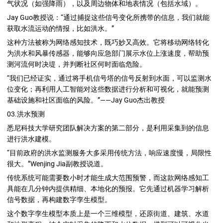
气状况（如强降雨），以及周边物体和地表情况（包括水域）。
Jay Guo教授说：“通过捕捉这些信号变化所携带的信息，我们就能
获取水流运动的情报，比如洪水。”
这种方法被称为网络感知技术，既巧妙又高效。它将移动网络转化
为洪水和风暴传感器，能够向应急部门展示水位上涨速度，帮助预
测河流何时决堤，并判断社区何时面临危险。
“我们已经证实，通过将手机信号塔的信号反射到水面，可以监测水
位变化；再利用人工智能对这些数据进行分析和可视化，就能预测
基础设施和社区面临的风险。”——Jay Guo杰出教授
03.洪水预测
悉尼科技大学研究团队解决方案的第二部分，是利用采集到的信息
进行洪水建模。
“目前政府的洪水监测服务大多采用传统方法，响应速度慢，局限性
很大。”Wenjing Jia副教授说道。
传统系统可能需要数小时才能生成大范围预警，而这款网络感知工
具能在几分钟内提供精细、本地化的预报。它先通过机器学习解析
信号数据，再构建数字孪生模型。
这个数字孪生模型本质上是一个三维模型，还原街道、建筑、水道