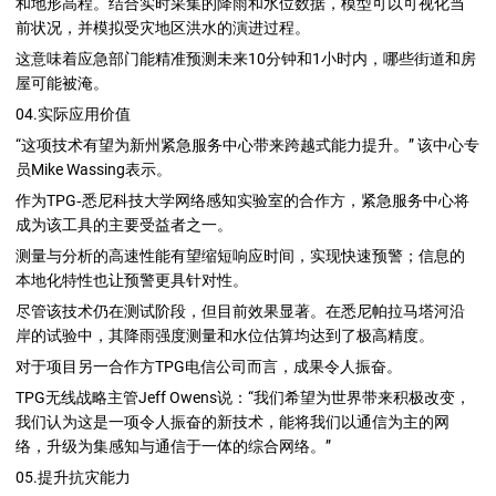
和地形高程。结合实时采集的降雨和水位数据，模型可以可视化当
前状况，并模拟受灾地区洪水的演进过程。
这意味着应急部门能精准预测未来10分钟和1小时内，哪些街道和房
屋可能被淹。
04.实际应用价值
“这项技术有望为新州紧急服务中心带来跨越式能力提升。” 该中心专
员Mike Wassing表示。
作为TPG‑悉尼科技大学网络感知实验室的合作方，紧急服务中心将
成为该工具的主要受益者之一。
测量与分析的高速性能有望缩短响应时间，实现快速预警；信息的
本地化特性也让预警更具针对性。
尽管该技术仍在测试阶段，但目前效果显著。在悉尼帕拉马塔河沿
岸的试验中，其降雨强度测量和水位估算均达到了极高精度。
对于项目另一合作方TPG电信公司而言，成果令人振奋。
TPG无线战略主管Jeff Owens说：“我们希望为世界带来积极改变，
我们认为这是一项令人振奋的新技术，能将我们以通信为主的网
络，升级为集感知与通信于一体的综合网络。”
05.提升抗灾能力