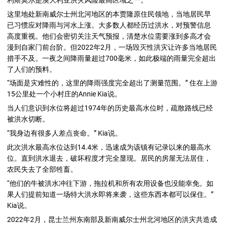
这里地处新南威尔士州北河地区的本贾隆原住民领地，当地居民早
已习惯应对降雨与河水上涨。大多数人都经历过洪水，对预警信息
高度重视。他们会密切关注天气预报，清楚水位需要涨到多高才会
漫到自家门前台阶。但2022年2月，一场毁灭性洪灾让许多当地居民
措手不及。一夜之间降雨量超过700毫米，如此极端的雨量完全超出
了人们的预料。
“场面是灾难性的，这里的降雨强度完全超出了测量范围。” 住在上游
15公里处一个小村庄的Annie Kia说。
当人们意识到水位将超过1974年的历史最高水位时，疏散路线已经
被洪水切断。
“我身边有很多人差点丧命。” Kia说。
此次洪水最高水位达到14.4米，迅速成为该镇有记录以来的最高水
位。直到洪水退去，破坏程度才完全显现。居民的房屋无法居住，
农民失去了全部牲畜。
“他们的牛被洪水冲往下游，拖拉机和所有农用设备也没能幸免。如
果人们提前知道一场特大洪水即将来袭，这些东西本都可以保住。”
Kia说。
2022年2月，昆士兰州东南部及新南威尔士州北河地区的洪灾共造成