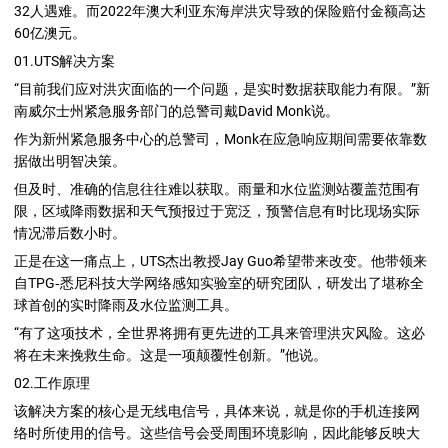
32人遇难。而2022年澳大利亚东海岸洪灾导致的保险赔付金额高达
60亿澳元。
01.UTS解决方案
“目前我们应对洪灾面临的一个问题，是实时数据获取能力有限。”新
南威尔士州紧急服务部门的总警司戴David Monk说。
作为新州紧急服务中心的总警司，Monk在应急响应期间需要依靠数
据做出明智决策。
但及时、准确的信息往往难以获取。雨量和水位监测站覆盖范围有
限，区域降雨数据和天气预报过于宽泛，预警信息有时比现场实际
情况滞后数小时。
正是在这一痛点上，UTS杰出教授Jay Guo希望带来改变。他带领来
自TPG‑悉尼科技大学网络感知实验室的研究团队，研发出了堪称全
球首创的实时降雨及水位监测工具。
“有了这项技术，全世界将拥有更先进的工具来管理洪灾风险。这必
将在未来挽救生命。这是一项颠覆性创新。”他说。
02.工作原理
该解决方案的核心是无线电信号，具体来说，就是你的手机连接网
络时所使用的信号。这些信号会受周围环境影响，因此能够反映大